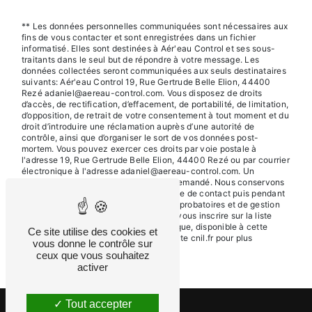
** Les données personnelles communiquées sont nécessaires aux
fins de vous contacter et sont enregistrées dans un fichier
informatisé. Elles sont destinées à Aér'eau Control et ses sous-
traitants dans le seul but de répondre à votre message. Les
données collectées seront communiquées aux seuls destinataires
suivants: Aér'eau Control 19, Rue Gertrude Belle Elion, 44400
Rezé adaniel@aereau-control.com. Vous disposez de droits
d’accès, de rectification, d’effacement, de portabilité, de limitation,
d’opposition, de retrait de votre consentement à tout moment et du
droit d’introduire une réclamation auprès d’une autorité de
contrôle, ainsi que d’organiser le sort de vos données post-
mortem. Vous pouvez exercer ces droits par voie postale à
l'adresse 19, Rue Gertrude Belle Elion, 44400 Rezé ou par courrier
électronique à l'adresse adaniel@aereau-control.com. Un
justificatif d'identité pourra vous être demandé. Nous conservons
vos données pendant la période de prise de contact puis pendant
la durée de prescription légale aux fins probatoires et de gestion
des contentieux. Vous avez le droit de vous inscrire sur la liste
d'opposition au démarchage téléphonique, disponible à cette
Ce site utilise des cookies et
adresse:
Bloctel.gouv.fr
. Consultez le site cnil.fr pour plus
vous donne le contrôle sur
d’informations sur vos droits.
ceux que vous souhaitez
activer
Tout accepter