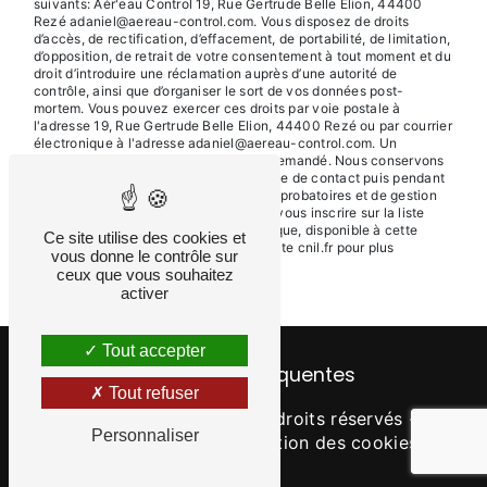
suivants: Aér'eau Control 19, Rue Gertrude Belle Elion, 44400
Rezé adaniel@aereau-control.com. Vous disposez de droits
d’accès, de rectification, d’effacement, de portabilité, de limitation,
d’opposition, de retrait de votre consentement à tout moment et du
droit d’introduire une réclamation auprès d’une autorité de
contrôle, ainsi que d’organiser le sort de vos données post-
mortem. Vous pouvez exercer ces droits par voie postale à
l'adresse 19, Rue Gertrude Belle Elion, 44400 Rezé ou par courrier
électronique à l'adresse adaniel@aereau-control.com. Un
justificatif d'identité pourra vous être demandé. Nous conservons
vos données pendant la période de prise de contact puis pendant
la durée de prescription légale aux fins probatoires et de gestion
des contentieux. Vous avez le droit de vous inscrire sur la liste
d'opposition au démarchage téléphonique, disponible à cette
Ce site utilise des cookies et
adresse:
Bloctel.gouv.fr
. Consultez le site cnil.fr pour plus
vous donne le contrôle sur
d’informations sur vos droits.
ceux que vous souhaitez
activer
Tout accepter
Recherches fréquentes
Tout refuser
©
Vistalid
- 2026 - Tous droits réservés -
Personnaliser
Mentions légales
-
Gestion des cookies