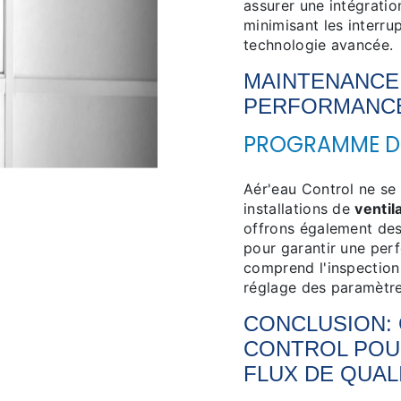
assurer une intégrati
minimisant les interru
technologie avancée.
MAINTENANCE
PERFORMANC
PROGRAMME DE
Aér'eau Control ne se
installations de
ventil
offrons également d
pour garantir une per
comprend l'inspection r
réglage des paramètre
CONCLUSION: 
CONTROL POU
FLUX
DE QUAL