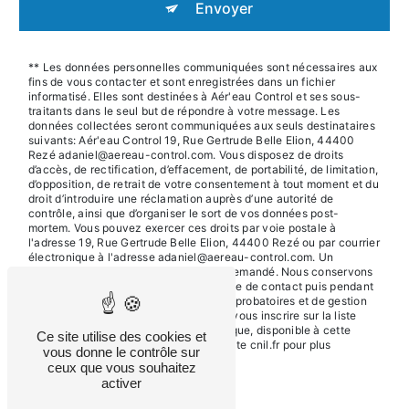
Envoyer
** Les données personnelles communiquées sont nécessaires aux
fins de vous contacter et sont enregistrées dans un fichier
informatisé. Elles sont destinées à Aér'eau Control et ses sous-
traitants dans le seul but de répondre à votre message. Les
données collectées seront communiquées aux seuls destinataires
suivants: Aér'eau Control 19, Rue Gertrude Belle Elion, 44400
Rezé adaniel@aereau-control.com. Vous disposez de droits
d’accès, de rectification, d’effacement, de portabilité, de limitation,
d’opposition, de retrait de votre consentement à tout moment et du
droit d’introduire une réclamation auprès d’une autorité de
contrôle, ainsi que d’organiser le sort de vos données post-
mortem. Vous pouvez exercer ces droits par voie postale à
l'adresse 19, Rue Gertrude Belle Elion, 44400 Rezé ou par courrier
électronique à l'adresse adaniel@aereau-control.com. Un
justificatif d'identité pourra vous être demandé. Nous conservons
vos données pendant la période de prise de contact puis pendant
la durée de prescription légale aux fins probatoires et de gestion
des contentieux. Vous avez le droit de vous inscrire sur la liste
d'opposition au démarchage téléphonique, disponible à cette
Ce site utilise des cookies et
adresse:
Bloctel.gouv.fr
. Consultez le site cnil.fr pour plus
vous donne le contrôle sur
d’informations sur vos droits.
ceux que vous souhaitez
activer